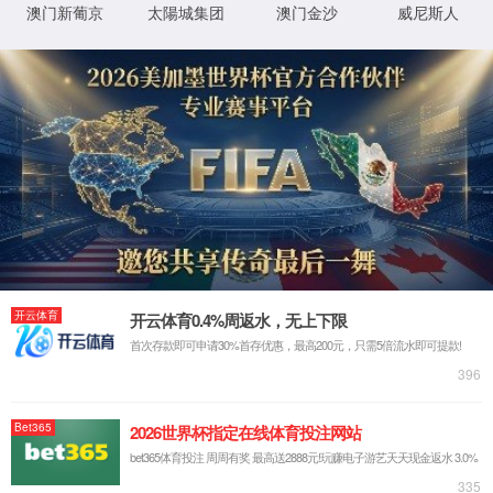
程序
f:\usr\LocalUser\syw5778620001\avcit\support\
物
0x80070002
错误
理
代码
路
径
登
匿名
录
方
法
登
匿名
录
用
户
最可能的原因:
指定的目录或文件在 Web 服务器上不存在。
URL 拼写错误。
某个自定义筛选器或模块(如 URLScan)限制了对该文件的访
问。
可尝试的操作:
在 Web 服务器上创建内容。