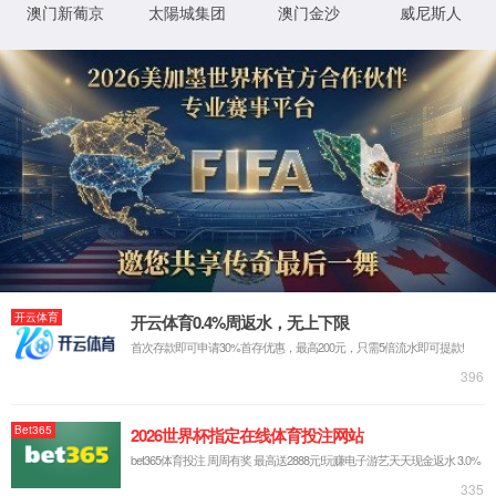
程序
f:\usr\LocalUser\syw5778620001\cases\medicin
物
0x80070002
错误
理
代码
路
径
登
匿名
录
方
法
登
匿名
录
用
户
最可能的原因:
指定的目录或文件在 Web 服务器上不存在。
URL 拼写错误。
某个自定义筛选器或模块(如 URLScan)限制了对该文件的访
问。
可尝试的操作:
在 Web 服务器上创建内容。