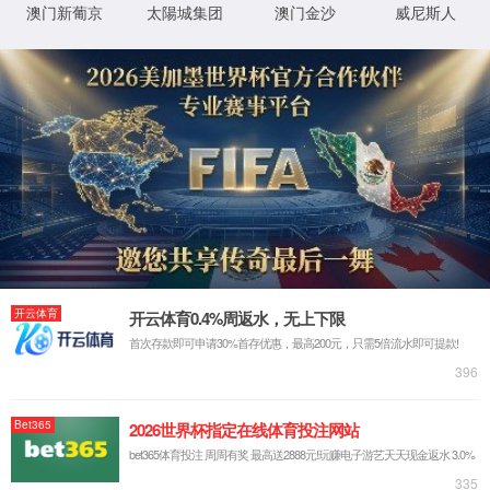
程序
f:\usr\LocalUser\syw5778620001\news\1161.ht
物
0x80070002
错误
理
代码
路
径
登
匿名
录
方
法
登
匿名
录
用
户
最可能的原因:
指定的目录或文件在 Web 服务器上不存在。
URL 拼写错误。
某个自定义筛选器或模块(如 URLScan)限制了对该文件的访
问。
可尝试的操作:
在 Web 服务器上创建内容。