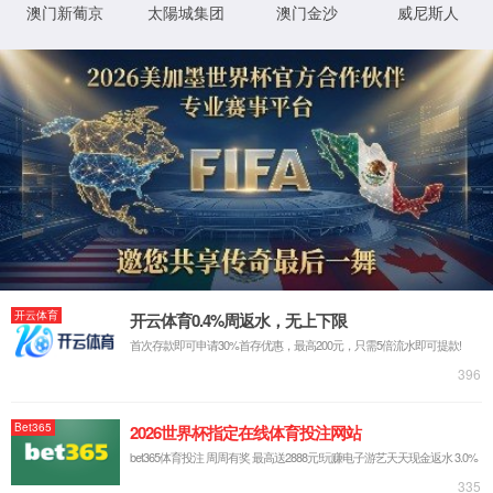
程序
f:\usr\LocalUser\syw5778620001\product\centra
物
0x80070002
错误
理
代码
路
径
登
匿名
录
方
法
登
匿名
录
用
户
最可能的原因:
指定的目录或文件在 Web 服务器上不存在。
URL 拼写错误。
某个自定义筛选器或模块(如 URLScan)限制了对该文件的访
问。
可尝试的操作:
在 Web 服务器上创建内容。