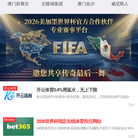
程序
f:\usr\LocalUser\syw5778620001\product\digit
物
0x80070002
错误
理
代码
路
径
登
匿名
录
方
法
登
匿名
录
用
户
最可能的原因:
指定的目录或文件在 Web 服务器上不存在。
URL 拼写错误。
某个自定义筛选器或模块(如 URLScan)限制了对该文件的访
问。
可尝试的操作:
在 Web 服务器上创建内容。