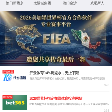
程序
f:\usr\LocalUser\syw5778620001\product\ipdist
物
0x80070002
错误
理
代码
路
径
登
匿名
录
方
法
登
匿名
录
用
户
最可能的原因:
指定的目录或文件在 Web 服务器上不存在。
URL 拼写错误。
某个自定义筛选器或模块(如 URLScan)限制了对该文件的访
问。
可尝试的操作:
在 Web 服务器上创建内容。